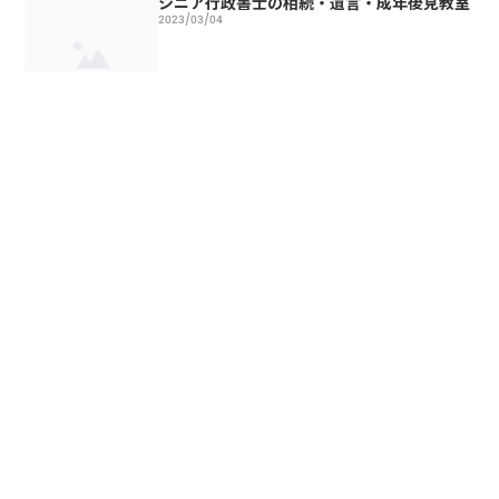
シニア行政書士の相続・遺言・成年後見教室
2023/03/04
当事務所の取扱い業務
2022/08/23
当事務所の料金
2022/08/23
無料相談のお申込み
2021/11/27