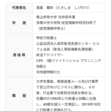
代表者名
滝島 繁則（たきしま しげのり）
青山学院大学 法学部卒業
学 歴
多摩大学大学院 経営情報学研究科修了
（経営情報学修士）
特定行政書士
公益社団法人成年後見支援センター ヒル
フェ会員（後見人等候補者名簿登載）
資 格 等
終活アドバイザー
CFP、1級ファイナンシャル プランニング
技能士
宅地建物取引士
大学卒業後、環境装置メーカ及びIT業界
で官公庁向けビジネスに関与し、その
後、IT企業で法務担当役員を務める。
職 歴
在職中の1993年に行政書士試験に合格
し、60歳を越え一念発起し、2019年10月
に行政書士登録を行う。